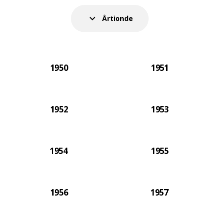
via det poppiga och lite radikala 1970-talet och hela
vägen in i det avskalade 2000-talet, fångade IKEA
Årtionde
katalogen sin samtid. 2021 års katalog blev den allra
sista på papper.
1950
1951
1952
1953
1954
1955
1956
1957