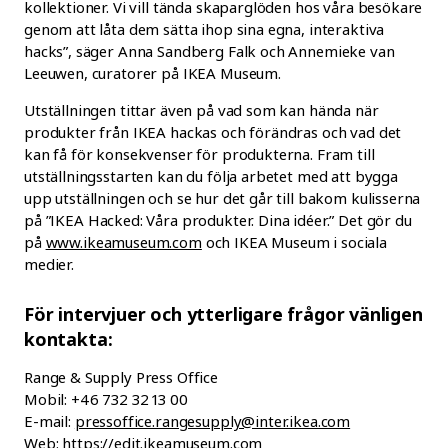
kollektioner. Vi vill tända skaparglöden hos våra besökare
genom att låta dem sätta ihop sina egna, interaktiva
hacks”, säger Anna Sandberg Falk och Annemieke van
Leeuwen, curatorer på IKEA Museum.
Utställningen tittar även på vad som kan hända när
produkter från IKEA hackas och förändras och vad det
kan få för konsekvenser för produkterna. Fram till
utställningsstarten kan du följa arbetet med att bygga
upp utställningen och se hur det går till bakom kulisserna
på ”IKEA Hacked: Våra produkter. Dina idéer.” Det gör du
på
www.ikeamuseum.com
och IKEA Museum i sociala
medier.
För intervjuer och ytterligare frågor vänligen
kontakta:
Range & Supply Press Office
Mobil: +46 732 32 13 00
E-mail:
pressoffice.rangesupply@inter.ikea.com
Web:
https://edit.ikeamuseum.com