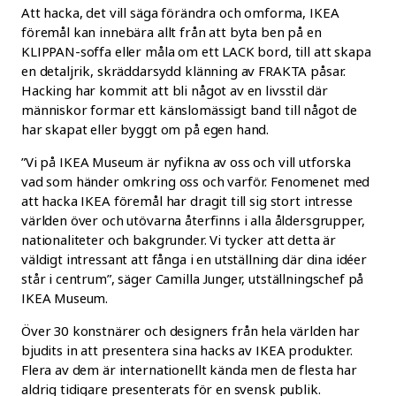
Att hacka, det vill säga förändra och omforma, IKEA
föremål kan innebära allt från att byta ben på en
KLIPPAN-soffa eller måla om ett LACK bord, till att skapa
en detaljrik, skräddarsydd klänning av FRAKTA påsar.
Hacking har kommit att bli något av en livsstil där
människor formar ett känslomässigt band till något de
har skapat eller byggt om på egen hand.
”Vi på IKEA Museum är nyfikna av oss och vill utforska
vad som händer omkring oss och varför. Fenomenet med
att hacka IKEA föremål har dragit till sig stort intresse
världen över och utövarna återfinns i alla åldersgrupper,
nationaliteter och bakgrunder. Vi tycker att detta är
väldigt intressant att fånga i en utställning där dina idéer
står i centrum”, säger Camilla Junger, utställningschef på
IKEA Museum.
Över 30 konstnärer och designers från hela världen har
bjudits in att presentera sina hacks av IKEA produkter.
Flera av dem är internationellt kända men de flesta har
aldrig tidigare presenterats för en svensk publik.