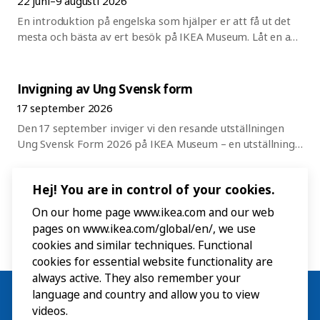
22 juni–9 augusti 2026
men platserna är begränsade. Visningarna är inte avsedda
En introduktion på engelska som hjälper er att få ut det
för grupper.
mesta och bästa av ert besök på IKEA Museum. Låt en av
våra guider ge er en 45-minuters rundvandring av museet
och allt som är på gång just nu. Därefter är det dags för
er att upptäcka utställningar, interaktiva upplevelser och
Invigning av Ung Svensk form
museibutiken på egen hand. Ingen föranmälan behövs
17 september 2026
men platserna är begränsade.
Den 17 september inviger vi den resande utställningen
Ung Svensk Form 2026 på IKEA Museum – en utställning
som lyfter några av Sveriges mest spännande unga
formgivare.
Hej! You are in control of your cookies.
On our home page www.ikea.com and our web
pages on www.ikea.com/global/en/, we use
cookies and similar techniques. Functional
cookies for essential website functionality are
always active. They also remember your
language and country and allow you to view
videos.