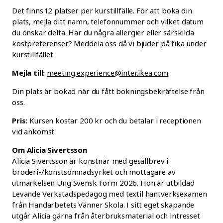
Det finns 12 platser per kurstillfälle. För att boka din
plats, mejla ditt namn, telefonnummer och vilket datum
du önskar delta. Har du några allergier eller särskilda
kostpreferenser? Meddela oss då vi bjuder på fika under
kurstillfället.
Mejla till:
meeting.experience@inter.ikea.com
.
Din plats är bokad när du fått bokningsbekräftelse från
oss.
Pris:
Kursen kostar 200 kr och du betalar i receptionen
vid ankomst.
Om Alicia Sivertsson
Alicia Sivertsson är konstnär med gesällbrev i
broderi-/konstsömnadsyrket och mottagare av
utmärkelsen Ung Svensk Form 2026. Hon är utbildad
Levande Verkstadspedagog med textil hantverksexamen
från Handarbetets Vänner Skola. I sitt eget skapande
utgår Alicia gärna från återbruksmaterial och intresset