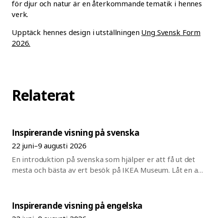
för djur och natur är en återkommande tematik i hennes
verk.
Upptäck hennes design i utställningen
Ung Svensk Form
2026.
Relaterat
Inspirerande visning på svenska
22 juni–9 augusti 2026
En introduktion på svenska som hjälper er att få ut det
mesta och bästa av ert besök på IKEA Museum. Låt en av
våra guider ge er en 45 min rundvandring av museet och
allt som är på gång just nu. Därefter är det dags för er att
upptäcka utställningar, interaktiva upplevelser och
Inspirerande visning på engelska
museibutiken på egen hand. Ingen föranmälan behövs