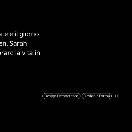
te e il giorno
en, Sarah
are la vita in
Design Democratico
Design e Forma
+1