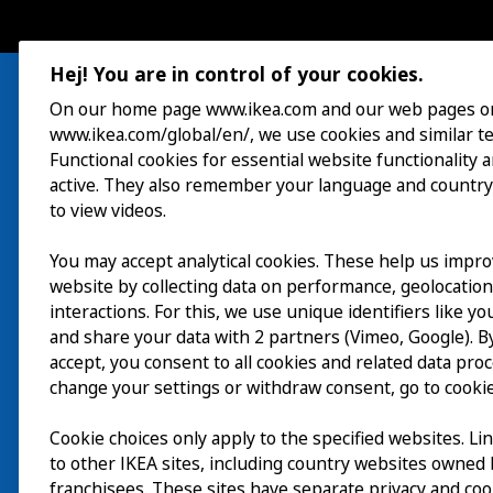
Hej! You are in control of your cookies.
On our home page www.ikea.com and our web pages o
www.ikea.com/global/en/, we use cookies and similar t
Visita
Functional cookies for essential website functionality 
active. They also remember your language and country
Esplora
to view videos.
Eventi in corso
You may accept analytical cookies. These help us impr
EN
website by collecting data on performance, geolocatio
Chi siamo
interactions. For this, we use unique identifiers like y
EN
and share your data with 2 partners (Vimeo, Google). By
accept, you consent to all cookies and related data pro
change your settings or withdraw consent, go to cookie
Cookie choices only apply to the specified websites. Li
to other IKEA sites, including country websites owned
franchisees. These sites have separate privacy and coo