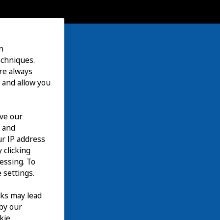
n
echniques.
are always
 and allow you
ove our
n and
our IP address
 clicking
cessing. To
 settings.
nks may lead
 by our
kie