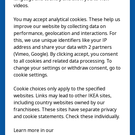
videos.
You may accept analytical cookies. These help us
Bezoek
improve our website by collecting data on
Verkennen
performance, geolocation and interactions. For
this, we use unique identifiers like your IP
Nu te zien
EN
address and share your data with 2 partners
(Vimeo, Google). By clicking accept, you consent
Over
EN
to all cookies and related data processing. To
change your settings or withdraw consent, go to
cookie settings.
Cookie choices only apply to the specified
websites. Links may lead to other IKEA sites,
including country websites owned by our
franchisees. These sites have separate privacy
and cookie statements. Check these individually.
Nederlands
Learn more in our