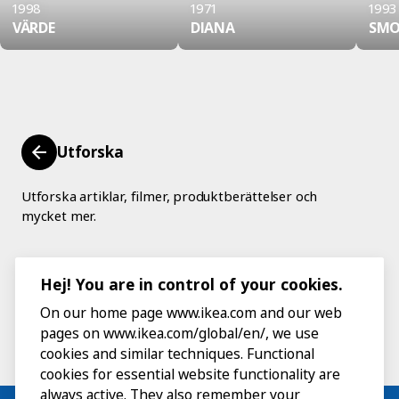
1998
1971
1993
VÄRDE
DIANA
SM
Utforska
Utforska artiklar, filmer, produktberättelser och
mycket mer.
Hej! You are in control of your cookies.
On our home page www.ikea.com and our web
pages on www.ikea.com/global/en/, we use
cookies and similar techniques. Functional
cookies for essential website functionality are
always active. They also remember your