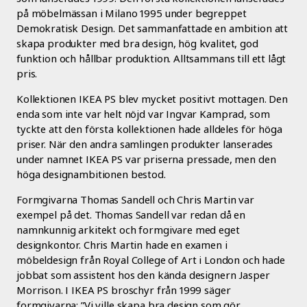
på möbelmässan i Milano 1995 under begreppet
Demokratisk Design. Det sammanfattade en ambition att
skapa produkter med bra design, hög kvalitet, god
funktion och hållbar produktion. Alltsammans till ett lågt
pris.
Kollektionen IKEA PS blev mycket positivt mottagen. Den
enda som inte var helt nöjd var Ingvar Kamprad, som
tyckte att den första kollektionen hade alldeles för höga
priser. När den andra samlingen produkter lanserades
under namnet IKEA PS var priserna pressade, men den
höga designambitionen bestod.
Formgivarna Thomas Sandell och Chris Martin var
exempel på det. Thomas Sandell var redan då en
namnkunnig arkitekt och formgivare med eget
designkontor. Chris Martin hade en examen i
möbeldesign från Royal College of Art i London och hade
jobbat som assistent hos den kända designern Jasper
Morrison. I IKEA PS broschyr från 1999 säger
formgivarna: ”Vi ville skapa bra design som gör