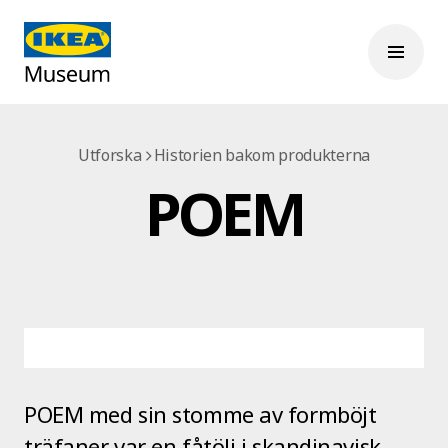
Utforska
Historien bakom produkterna
POEM
POEM med sin stomme av formböjt
träfaner var en fåtölj i skandinavisk