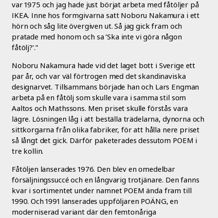
var 1975 och jag hade just börjat arbeta med fåtöljer på
IKEA. Inne hos formgivarna satt Noboru Nakamura i ett
hörn och såg lite övergiven ut. Så jag gick fram och
pratade med honom och sa ’Ska inte vi göra någon
fåtölj?’.”
Noboru Nakamura hade vid det laget bott i Sverige ett
par år, och var väl förtrogen med det skandinaviska
designarvet. Tillsammans började han och Lars Engman
arbeta på en fåtölj som skulle vara i samma stil som
Aaltos och Mathssons. Men priset skulle förstås vara
lägre. Lösningen låg i att beställa trädelarna, dynorna och
sittkorgarna från olika fabriker, för att hålla nere priset
så långt det gick. Därför paketerades dessutom POEM i
tre kollin.
Fåtöljen lanserades 1976. Den blev en omedelbar
försäljningssuccé och en långvarig trotjänare. Den fanns
kvar i sortimentet under namnet POEM ända fram till
1990. Och 1991 lanserades uppföljaren POÄNG, en
moderniserad variant där den femtonåriga