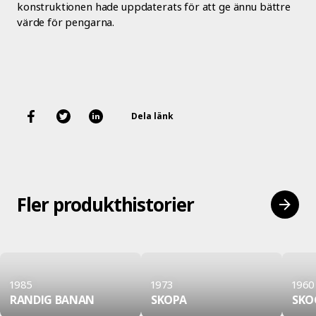
konstruktionen hade uppdaterats för att ge ännu bättre
värde för pengarna.
Dela länk
Fler produkthistorier
1985
1973
1960
RANDIG BANAN
SKOPA
SKO