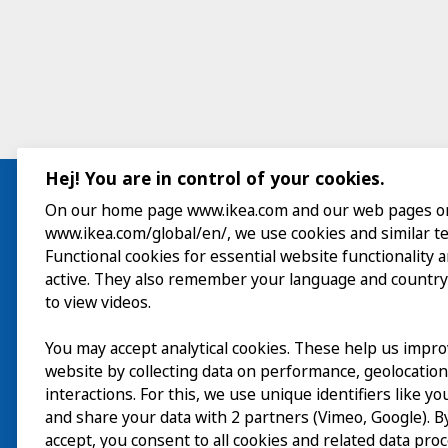
Hej! You are in control of your cookies.
On our home page www.ikea.com and our web pages o
www.ikea.com/global/en/, we use cookies and similar t
Besök
Functional cookies for essential website functionality 
active. They also remember your language and country
Utforska
to view videos.
På gång
You may accept analytical cookies. These help us impr
website by collecting data on performance, geolocatio
Om
interactions. For this, we use unique identifiers like y
and share your data with 2 partners (Vimeo, Google). By
accept, you consent to all cookies and related data pro