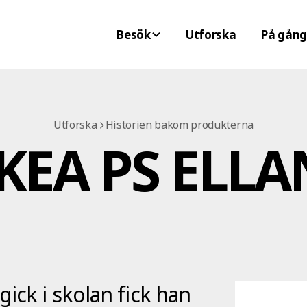
Besök
Utforska
På gång
Utforska
Historien bakom produkterna
IKEA PS ELLA
ick i skolan fick han