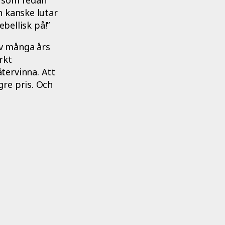
h kanske lutar
ebellisk på!”
av många års
rkt
tervinna. Att
re pris. Och