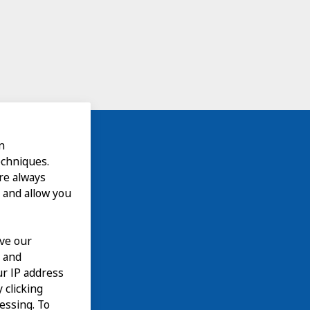
n
echniques.
are always
 and allow you
ove our
n and
our IP address
 clicking
cessing. To