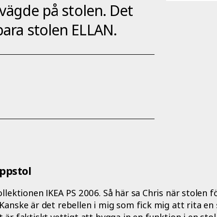
h vägde på stolen. Det
pbara stolen ELLAN.
ppstol
ollektionen IKEA PS 2006. Så här sa Chris när stolen f
Kanske är det rebellen i mig som fick mig att rita en
 är faktiskt vettigt att bygga in en funktion i en st