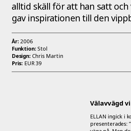
alltid skäll för att han satt oc
gav inspirationen till den vip
År:
2006
Funktion:
Stol
Design:
Chris Martin
Pris:
EUR 39
Välavvägd vi
ELLAN ingick i k
presenterades: ”
väga på. Men det