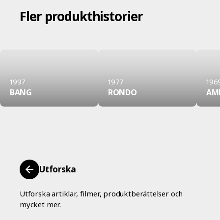
Fler produkthistorier
1997
1977
196
BANG
RONDO
AM
Utforska
Utforska artiklar, filmer, produktberättelser och
mycket mer.