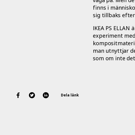
finns i människo
sig tillbaks efte
IKEA PS ELLAN är
experiment med a
kompositmateria
man utnyttjar d
som om inte det 
Dela länk