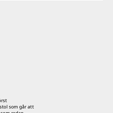
örst
 stol som går att
ol som redan