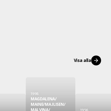
Visa alla
1998
MAGDALENA/
MAINE/
MAJLISEN/
MALVINA/
1956