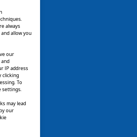
n
echniques.
are always
 and allow you
ove our
n and
our IP address
 clicking
cessing. To
 settings.
nks may lead
 by our
kie