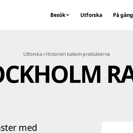
Besök
Utforska
På gång
Utforska
Historien bakom produkterna
OCKHOLM R
nster med