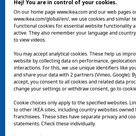
Hej! You are in control of your cookies.
On our home page www.ikea.com and our web pages o
www.ikea.com/global/en/, we use cookies and similar t
Besök
Functional cookies for essential website functionality 
active. They also remember your language and country
Utforska
to view videos.
På gång
You may accept analytical cookies. These help us impr
website by collecting data on performance, geolocatio
Om
interactions. For this, we use unique identifiers like y
and share your data with 2 partners (Vimeo, Google). By
accept, you consent to all cookies and related data pro
change your settings or withdraw consent, go to cookie
Cookie choices only apply to the specified websites. Li
to other IKEA sites, including country websites owned
franchisees. These sites have separate privacy and coo
statements. Check these individually.