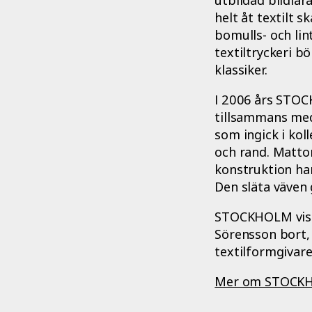
helt åt textilt 
bomulls- och li
textiltryckeri b
klassiker.
I 2006 års STOC
tillsammans med
som ingick i kol
och rand. Mattor
konstruktion har
Den släta väven
STOCKHOLM visad
Sörensson bort,
textilformgivare
Mer om STOCKH