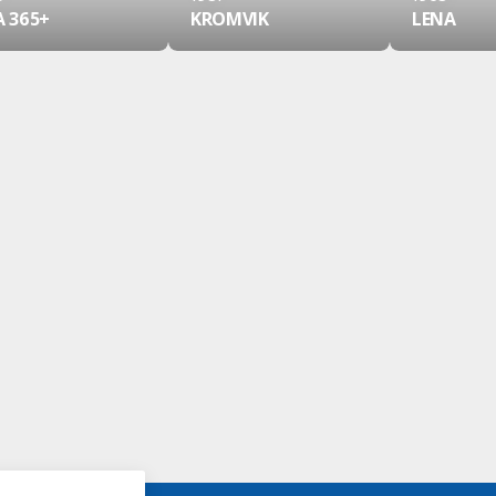
A 365+
KROMVIK
LENA