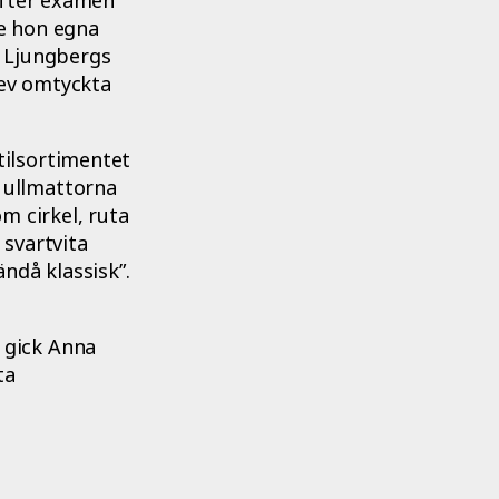
te hon egna
d Ljungbergs
lev omtyckta
ilsortimentet
 ullmattorna
m cirkel, ruta
 svartvita
ndå klassisk”.
 gick Anna
ta