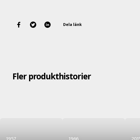
Dela länk
Fler produkthistorier
1957
1966
201