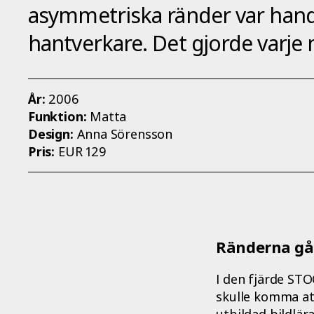
asymmetriska ränder var handvä
hantverkare. Det gjorde varje 
År:
2006
Funktion:
Matta
Design:
Anna Sörensson
Pris:
EUR 129
Ränderna går
I den fjärde ST
skulle komma att
utbildad bildlä