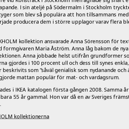
skapande. I sin ateljé på Södermalm i Stockholm tryck
ntyger som blev så populära att hon tillsammans me
örjade producera dem i större upplagor varav flera b
KHOLM kollektion ansvarade Anna Sörensson för text
 formgivaren Maria Åström. Anna låg bakom de nya
lektionen. Anna jobbade helst utifrån grundformer so
na gjordes i 100 procent ull och dess till synes enkla,
 beskrivits som ”såväl genialisk som nydanande och ä
 gjorde mattan populär för mat- och vardagsrum.
es i IKEA katalogen första gången 2008. Samma år
 bara 55 år gammal. Hon var då en av Sveriges främs
.
OLM kollektionerna