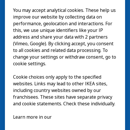
You may accept analytical cookies. These help us
参观
improve our website by collecting data on
探索
performance, geolocation and interactions. For
this, we use unique identifiers like your IP
最新动态
EN
address and share your data with 2 partners
(Vimeo, Google). By clicking accept, you consent
关于
EN
to all cookies and related data processing. To
change your settings or withdraw consent, go to
cookie settings.
Cookie choices only apply to the specified
websites. Links may lead to other IKEA sites,
including country websites owned by our
franchisees. These sites have separate privacy
and cookie statements. Check these individually.
中文 (中国)
Learn more in our
© Inter IKEA Systems B.V. 2026