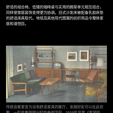
舒适的组合椅、低矮的咖啡桌与实用的搁架单元相互结合，
同样使家居装饰变得更为协调。旧式沙发床被配备乳胶床垫
的舒适床具取代。地毯及其他现代图案的纺织用品令整体家
居和谐悦目。
传统会客室变为设有舒适家具的客厅，亲朋好友可以在此欢
聚，一起收看刚刚兴起的电视节目。1959年宜家《家居指