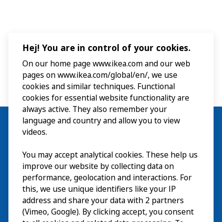
Hej! You are in control of your cookies.
On our home page www.ikea.com and our web
pages on www.ikea.com/global/en/, we use
cookies and similar techniques. Functional
cookies for essential website functionality are
always active. They also remember your
language and country and allow you to view
videos.
You may accept analytical cookies. These help us
Visite
improve our website by collecting data on
Explorer
performance, geolocation and interactions. For
this, we use unique identifiers like your IP
Au programme
EN
address and share your data with 2 partners
(Vimeo, Google). By clicking accept, you consent
À propos
EN