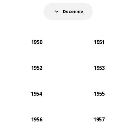
produits. Des années 1950, où Ingvar Kamprad
rédigeait lui-même la plupart des textes, aux
Décennie
années 1970, années « pop » quelque peu radicales, en
passant par les années 2000, plus calmes, le
catalogue IKEA a toujours été le reflet de son époque.
Le catalogue 2021 fut le tout dernier imprimé sur
1950
1951
papier.
1952
1953
1954
1955
1956
1957