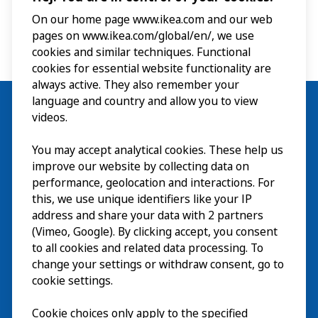
catalogue de 1951, vous constaterez que les stylos et les
On our home page www.ikea.com and our web
portefeuilles ont disparu. Ingvar Kamprad se concentrait
pages on www.ikea.com/global/en/, we use
désormais sur l’ameublement et avait supprimé les autres
cookies and similar techniques. Functional
produits.
cookies for essential website functionality are
always active. They also remember your
language and country and allow you to view
videos.
You may accept analytical cookies. These help us
Visite
improve our website by collecting data on
Explorer
performance, geolocation and interactions. For
this, we use unique identifiers like your IP
Au programme
EN
address and share your data with 2 partners
(Vimeo, Google). By clicking accept, you consent
À propos
EN
to all cookies and related data processing. To
change your settings or withdraw consent, go to
cookie settings.
Cookie choices only apply to the specified