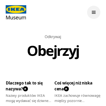
Odkrywaj
Obejrzyj
Dlaczego tak to się
Coś więcej niż niska
nazywa?
cena
Nazwy produktów IKEA
IKEA zachowuje równowagę
mogą wydawać się dziwne
między pozornie
nawet Szwedom. Wszędzie
sprzecznymi ambicjami.