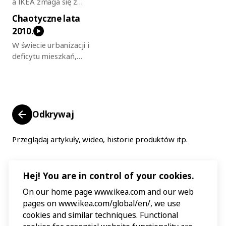
Kryzys klimatyczny staje się
zbliżającego się kryzysu
a IKEA zmaga się z
tożsamość IKEA staje się
jednym z globalnych
naftowego rozpoczyna się
kryzysem tożsamości. Pora
niejasna.
Chaotyczne lata
priorytetów, a rewolucja
wielka ekspansja.
wrócić do skandynawskich
2010.
cyfrowa zmienia wszystko.
korzeni. Stając się
W świecie urbanizacji i
prawdziwie globalną
deficytu mieszkań,
marką, IKEA odzyskuje
niepokojów finansowych i
swoją duszę.
rosnącego nacjonalizmu
IKEA zwiększa swoje
wysiłki, aby przyczynić się
do globalnego
Odkrywaj
zrównoważonego rozwoju
dla ludzi i planety.
Przeglądaj artykuły, wideo, historie produktów itp.
Hej! You are in control of your cookies.
On our home page www.ikea.com and our web
pages on www.ikea.com/global/en/, we use
cookies and similar techniques. Functional