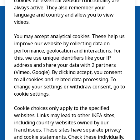
cookies for essential website functionality are
always active. They also remember your
language and country and allow you to view
videos.
You may accept analytical cookies. These help us
Wizyta
improve our website by collecting data on
Odkrywaj
performance, geolocation and interactions. For
this, we use unique identifiers like your IP
Bieżące wydarzenia
EN
address and share your data with 2 partners
(Vimeo, Google). By clicking accept, you consent
O nas
EN
to all cookies and related data processing. To
change your settings or withdraw consent, go to
cookie settings.
Cookie choices only apply to the specified
websites. Links may lead to other IKEA sites,
including country websites owned by our
franchisees. These sites have separate privacy
and cookie statements. Check these individually.