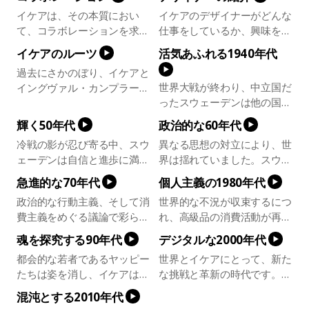
求め、どんな理想を持ってい
ティックデザインの原則、そ
合う――1960年にオープン
長期にわたって取り組んでき
イケアは、その本質におい
イケアのデザイナーがどんな
るのかを調査しています。
の5つの柱のルーツと適用に
した最初のイケアレストラ
た狭い住空間（Small space
て、コラボレーションを求め
仕事をしているか、興味をお
人々がどのように暮らし、ど
ついてご紹介します。
ン、スウェーデンフードマー
living）での暮らし。その重
る存在です。サプライヤーか
持ちでしょうか？ある日はカ
んな家が理想だと考えている
ケット、そしてイケアのアイ
要性は、現在かつてないほど
イケアのルーツ
活気あふれる1940年代
消費者かを問わず、あらゆる
トラリーのスケッチをした
のかを把握することで、プラ
デンティティに欠かせない要
高まっています。狭い住空間
過去にさかのぼり、イケアと
立場の人々を歓迎します。お
り、その次の日には大きなソ
イバシーやセキュリティ、快
素となる食品まで、あらゆる
（Small space living）で暮
世界大戦が終わり、中立国だ
イングヴァル・カンプラード
客さまが自宅で家具を組み立
ファや、キッチン全体のデザ
適さ、所有するもの、帰属意
ストーリーを共有します。
らす人々のため、よりよい家
ったスウェーデンは他の国に
の原点を探る旅に出かけまし
てるときも、イケアがヴァー
インを手がけたり。ここでは
識といった人々のニーズを刺
での暮らしをイケアがどのよ
先駆けて、国内経済と共同体
ょう。スウェーデンのスモー
ジル・アブローやオラファ
4人のデモクラティックデザ
激する、よりよいソリューシ
輝く50年代
政治的な60年代
うに実現しているのか、そし
意識の強化を進めます。イン
ランド地方で過ごした時代の
ー・エリアソンのようなクリ
イナー、Marcus Arvonen,
ョンを提案できるようになり
て最小限のスペースを最大限
冷戦の影が忍び寄る中、スウ
異なる思想の対立により、世
グヴァルはお店屋さんごっこ
困難、倹約、そして独創性。
エイターとともに新製品を開
Sarah Fager, Mikael
ます。
に活かすためにどのような工
ェーデンは自信と進歩に満ち
界は揺れていました。スウェ
をして遊んでいた少年時代を
より多くの人々に、家で過ご
発するときも、コラボレーシ
Axelsson and Akanksha Deo
夫をしているのかをご紹介し
溢れた時代を謳歌し、人々に
ーデンでは社会の改良が起こ
経て、ついにイケアを創立し
す新しい暮らしを届けたいと
急進的な70年代
個人主義の1980年代
ョンが発生します。この動画
をご紹介します。彼らのミッ
ます。
は金銭的な余裕が生まれ始め
り、生活水準が向上し始めま
ます。新しい時代の幕開けで
いうビジョン。シンプルに、
では、コラボレーションにお
ションは、より快適な家での
政治的な行動主義、そして消
世界的な不況が収束するにつ
ます。後にイケアストア1号
す。建設ブームによりホーム
す。
機能的に、そして美しく。
けるクリエイティブなプロセ
暮らしを実現すること。小さ
費主義をめぐる議論で彩られ
れ、高級品の消費活動が再び
店となるホームファニッシン
ファニッシングのニーズが生
スを深く掘り下げます。毎日
な変化を起こすことで、大き
た10年。イケアの飾らないス
活発になります。世界的なト
グショールームが、エルムフ
まれ、ストックホルムにイケ
魂を探究する90年代
デジタルな2000年代
の暮らしの課題に対するスマ
な影響をもたらします。
タイルがフィットする時代の
レンドに合わせようとするあ
ルトにオープンします。
アのフラッグシップストアが
ートなソリューションを追求
都会的な若者であるヤッピー
世界とイケアにとって、新た
到来です。石油危機の影が忍
まり、イケア商品の品揃えは
オープンします。
するため、イケアがどうやっ
たちは姿を消し、イケアはア
な挑戦と革新の時代です。気
び寄る中、大いなる発展が始
迷走を始め、イケアのアイデ
て適切な人材にアプローチす
イデンティティの危機に陥り
候危機がグローバルなアジェ
まります。
ンティティにまで混乱が生じ
混沌とする2010年代
るのかをご紹介します。
ます。イケアの原点である、
ンダの上位に現れ、デジタル
ます。