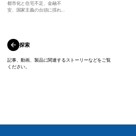
都市化と住宅不足、金融不
北欧らしさについて見つめ直
革命によりあらゆることが変
安、国家主義の台頭に揺れる
すときが来たのです。真のグ
化していきます。
世界で、イケアは人と地球の
ローバルブランドへの道のり
ためのグローバルなサステナ
を歩みながら、イケアは自ら
ビリティに貢献する取り組み
の魂を取り戻していきます。
を強化します。
探索
記事、動画、製品に関連するストーリーなどをご覧
ください。