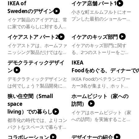
IKEA of
イケア店舗
パート1
中ほとんどの地域で、謎の名
であるべきか、それともイン
Swedenのデザイン
小さな町エルムフルトにオー
前だと思われているでしょ
スピレーションに重きを置く
プンした最初のショールーム
う。でも……楽しそう！なぜ
イケア製品のアイデアは、常
か？ビジネスを優先するか、
から、都心型店舗まで、イケ
イケアの製品には奇妙な名前
に家での暮らしに対する人々
それとも人を第一に考える
ア店舗発展の歴史をご紹介し
がついているのか。ネーミン
のニーズや夢からインスピレ
か？イケアには、どちらか一
イケアストア
パート2
イケアのキッズ部門
ます。イケアを裏で支えるコ
グの裏側にある複雑なルール
ーションを得て生まれます。
方しか選ばないという選択肢
イケアストアは、ホームファ
イケアのキッズ部門に関す
ワーカーたちが、イケア店舗
に迫ります。一見謎に見えて
動画では、2世代にわたるイ
はありません。いつでも両方
ニッシング製品だけではな
る、2つのストーリーをご紹
の立ち上げを行い、ホームフ
も、そこには特別なシステム
ケアのコワーカーたちによ
を選ぶのです。低価格と高品
く、大勢の人々であふれてい
介します。子どもとその家族
ァニッシングのインスピレー
があるのです。
り、これらの理想を実現して
質が両立した製品の提供とい
デモクラティックデザイ
IKEA
ます。みんな一日中、夜中ま
は、常にイケアの中心であり
ションとセールスのバランス
いくストーリーが語られま
うイングヴァル・カンプラー
ン
Foodをめぐる、ディナーで
で、どんな活動をしているの
続ける存在です。この流れが
をうまく取る、その舞台裏に
す。形、機能、品質、サステ
ドの独創的なアイデアは、イ
デモクラティックデザインと
IKEA Foodのベテランコワー
でしょう？トラックの運転
具体的な形になり始めたの
ついて明かします。
ナビリティ、そして低価格。
ケアにおける強力なカルチャ
は何でしょう？製品開発に携
カー3名が集まり、ホットド
手、セールススタッフ、スト
は、1990年代に入ってから
デモクラティックデザインの
ー、そしてアイデンティティ
わる人々を導くロードマッ
ッグやプラントボールなどの
アマネジャー、シェフ、イン
のことでした。活動の黎明期
あらゆる面を追求し、最も費
へと発展し、現在もイケアの
狭い住空間（Small
ホームビジット（家への
プ？ それとも多くの人々に
おいしいイケアの定番料理を
テリアデザイナー、そして最
から現在までの軌跡、そして
用対効果が高い最適なソリュ
原動力であり続けています。
space
訪問）
素晴らしいアイデアをもたら
楽しみながら語り合いまし
も重要な役割である、お客さ
イケアが世界で最も大切な存
ーションを生み出します。
living）での暮らし
イケアはホームビジット（家
すコミュニケーションツール
た。ヤン・キェルマン、ミリ
まもここではご紹介します。
在のためにどんな商品展開を
への訪問）を実施すること
でしょうか？イケア流に言う
アム・スワード、マイケル・
都市化の時代では、よりコン
お互いが協力し合うことで、
行っているのかをご紹介しま
で、よりよい家での暮らしを
ならもちろん、その両方で
ラクーアが、IKA Foodの過
パクトなスペースで暮らす
すべてがうまく回るのです。
す。
実現するために人々がなにを
す。この動画では、デモクラ
去、現在、未来について語り
人々が増えました。イケアが
コラボレーション
デザイナーの紹介