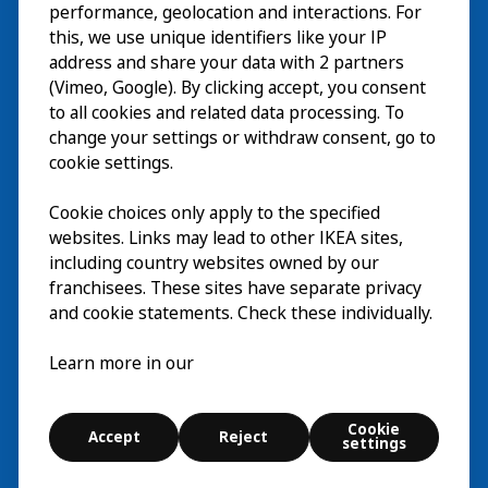
探索
performance, geolocation and interactions. For
this, we use unique identifiers like your IP
最新情報
EN
address and share your data with 2 partners
(Vimeo, Google). By clicking accept, you consent
IKEA Museumについて
EN
to all cookies and related data processing. To
change your settings or withdraw consent, go to
cookie settings.
Cookie choices only apply to the specified
websites. Links may lead to other IKEA sites,
including country websites owned by our
franchisees. These sites have separate privacy
and cookie statements. Check these individually.
日本語
Learn more in our
© Inter IKEA Systems B.V. 2026
Cookie
Accept
Reject
Cookie settings
settings
探索
検索