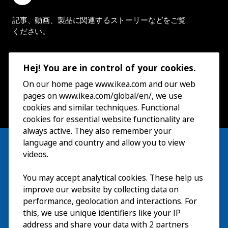
記事、動画、製品に関連するストーリーなどをご覧
ください。
Hej! You are in control of your cookies.
On our home page www.ikea.com and our web
pages on www.ikea.com/global/en/, we use
cookies and similar techniques. Functional
cookies for essential website functionality are
always active. They also remember your
language and country and allow you to view
videos.
You may accept analytical cookies. These help us
ご利用案内
improve our website by collecting data on
探索
performance, geolocation and interactions. For
this, we use unique identifiers like your IP
最新情報
EN
address and share your data with 2 partners