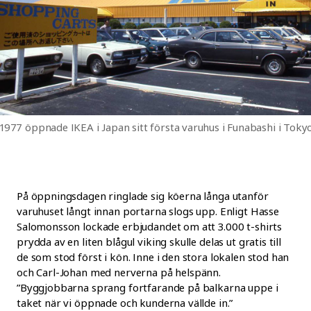
1977 öppnade IKEA i Japan sitt första varuhus i Funabashi i Tokyo
På öppningsdagen ringlade sig köerna långa utanför
varuhuset långt innan portarna slogs upp. Enligt Hasse
Salomonsson lockade erbjudandet om att 3.000 t-shirts
prydda av en liten blågul viking skulle delas ut gratis till
de som stod först i kön. Inne i den stora lokalen stod han
och Carl-Johan med nerverna på helspänn.
”Byggjobbarna sprang fortfarande på balkarna uppe i
taket när vi öppnade och kunderna vällde in.”