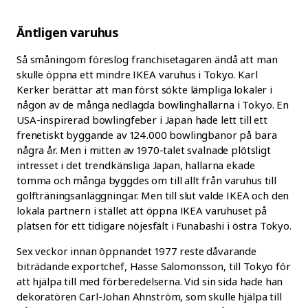
Äntligen varuhus
Så småningom föreslog franchisetagaren ändå att man
skulle öppna ett mindre IKEA varuhus i Tokyo. Karl
Kerker berättar att man först sökte lämpliga lokaler i
någon av de många nedlagda bowlinghallarna i Tokyo. En
USA-inspirerad bowlingfeber i Japan hade lett till ett
frenetiskt byggande av 124.000 bowlingbanor på bara
några år. Men i mitten av 1970-talet svalnade plötsligt
intresset i det trendkänsliga Japan, hallarna ekade
tomma och många byggdes om till allt från varuhus till
golfträningsanläggningar. Men till slut valde IKEA och den
lokala partnern i stället att öppna IKEA varuhuset på
platsen för ett tidigare nöjesfält i Funabashi i östra Tokyo.
Sex veckor innan öppnandet 1977 reste dåvarande
biträdande exportchef, Hasse Salomonsson, till Tokyo för
att hjälpa till med förberedelserna. Vid sin sida hade han
dekoratören Carl-Johan Ahnström, som skulle hjälpa till