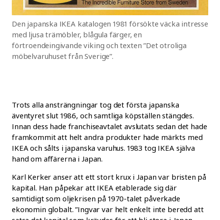
Den japanska IKEA katalogen 1981 försökte väcka intresse
med ljusa trämöbler, blågula färger, en
förtroendeingivande viking och texten ”Det otroliga
möbelvaruhuset från Sverige”.
Trots alla ansträngningar tog det första japanska
äventyret slut 1986, och samtliga köpställen stängdes.
Innan dess hade franchiseavtalet avslutats sedan det hade
framkommit att helt andra produkter hade märkts med
IKEA och sålts i japanska varuhus. 1983 tog IKEA själva
hand om affärerna i Japan.
Karl Kerker anser att ett stort krux i Japan var bristen på
kapital. Han påpekar att IKEA etablerade sig där
samtidigt som oljekrisen på 1970-talet påverkade
ekonomin globalt. ”Ingvar var helt enkelt inte beredd att