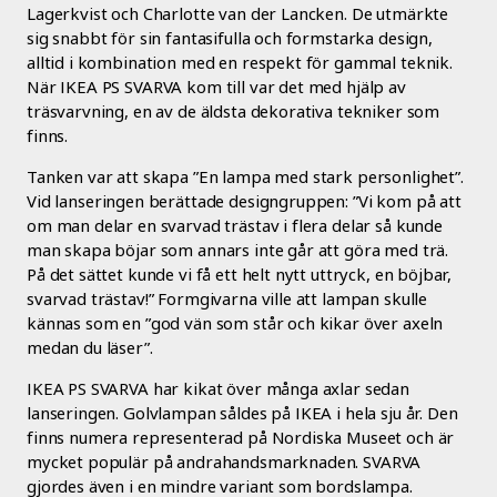
Lagerkvist och Charlotte van der Lancken. De utmärkte
sig snabbt för sin fantasifulla och formstarka design,
alltid i kombination med en respekt för gammal teknik.
När IKEA PS SVARVA kom till var det med hjälp av
träsvarvning, en av de äldsta dekorativa tekniker som
finns.
Tanken var att skapa ”En lampa med stark personlighet”.
Vid lanseringen berättade designgruppen: ”Vi kom på att
om man delar en svarvad trästav i flera delar så kunde
man skapa böjar som annars inte går att göra med trä.
På det sättet kunde vi få ett helt nytt uttryck, en böjbar,
svarvad trästav!” Formgivarna ville att lampan skulle
kännas som en ”god vän som står och kikar över axeln
medan du läser”.
IKEA PS SVARVA har kikat över många axlar sedan
lanseringen. Golvlampan såldes på IKEA i hela sju år. Den
finns numera representerad på Nordiska Museet och är
mycket populär på andrahandsmarknaden. SVARVA
gjordes även i en mindre variant som bordslampa.