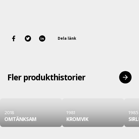
Dela länk
Fler produkthistorier
2018
1981
1985
OMTÄNKSAM
KROMVIK
SIRL