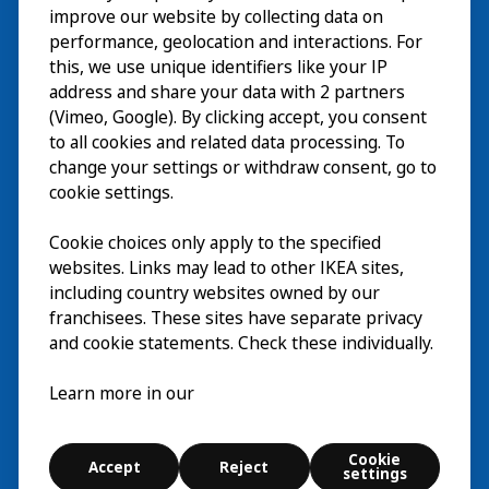
improve our website by collecting data on
Utforska
performance, geolocation and interactions. For
this, we use unique identifiers like your IP
På gång
address and share your data with 2 partners
(Vimeo, Google). By clicking accept, you consent
Om
to all cookies and related data processing. To
change your settings or withdraw consent, go to
cookie settings.
Cookie choices only apply to the specified
websites. Links may lead to other IKEA sites,
including country websites owned by our
franchisees. These sites have separate privacy
and cookie statements. Check these individually.
Svenska
Learn more in our
© Inter IKEA Systems B.V. 2026
Cookie settings
Cookie
Accept
Reject
Användarvillkor
Kontakt
Digital accessibility statement
settings
Utforska
Sök