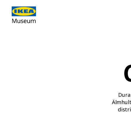
Dura
Älmhult
distr
escribí
simplif