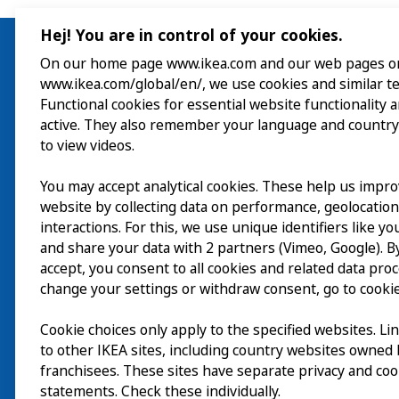
Hej! You are in control of your cookies.
On our home page www.ikea.com and our web pages o
www.ikea.com/global/en/, we use cookies and similar t
Visita
Functional cookies for essential website functionality 
active. They also remember your language and country
Explorar
to view videos.
Actividades
You may accept analytical cookies. These help us impr
EN
website by collecting data on performance, geolocatio
Acerca de
interactions. For this, we use unique identifiers like y
EN
and share your data with 2 partners (Vimeo, Google). By
accept, you consent to all cookies and related data pro
change your settings or withdraw consent, go to cookie
Cookie choices only apply to the specified websites. Li
to other IKEA sites, including country websites owned
franchisees. These sites have separate privacy and coo
statements. Check these individually.