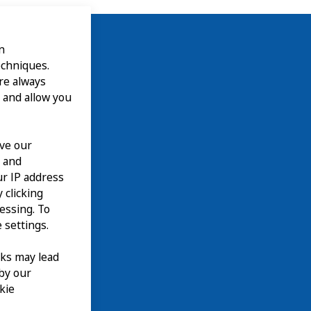
n
echniques.
are always
 and allow you
ove our
n and
our IP address
 clicking
cessing. To
 settings.
nks may lead
 by our
kie