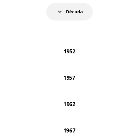
etenta, el catálogo IKEA siempre ha reflejado el espí
oca. El catálogo IKEA de 2021 fue el último en impri
Década
papel.
1952
1957
1962
1967