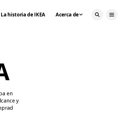
La historia de IKEA
Acerca de
A
ba en
lcance y
amprad
sión más
adicales