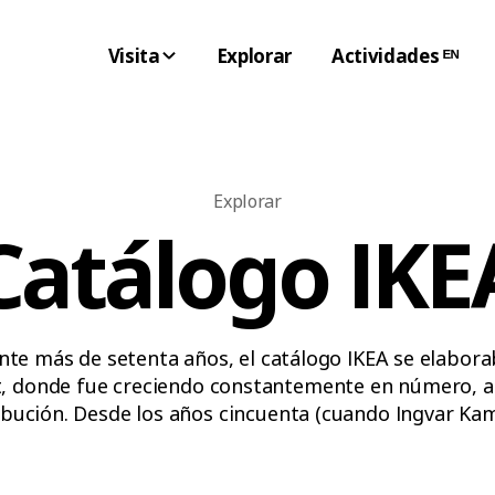
Visita
Explorar
Actividades ᴱᴺ
Explorar
Catálogo IKE
nte más de setenta años, el catálogo IKEA se elabora
, donde fue creciendo constantemente en número, a
ibución. Desde los años cincuenta (cuando Ingvar K
a él mismo la mayor parte de los textos) hasta la ver
icada de los 2000, pasando por los desenfadados y r