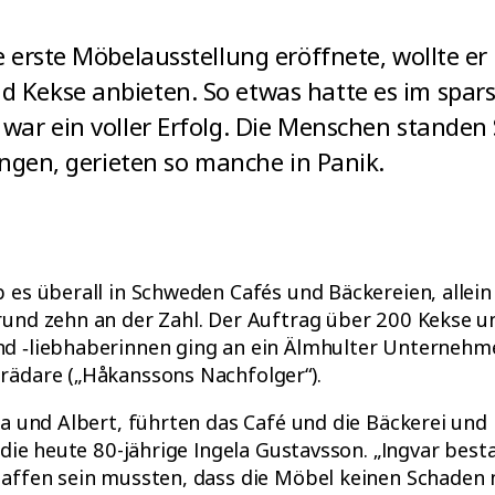
 erste Möbelausstellung eröffnete, wollte er
d Kekse anbieten. So etwas hatte es im spa
war ein voller Erfolg. Die Menschen standen
ingen, gerieten so manche in Panik.
 es überall in Schweden Cafés und Bäckereien, allein
rund zehn an der Zahl. Der Auftrag über 200 Kekse u
d ‑liebhaberinnen ging an ein Älmhulter Unterneh
rädare („Håkanssons Nachfolger“).
na und Albert, führten das Café und die Bäckerei und i
h die heute 80-jährige Ingela Gustavsson. „Ingvar best
haffen sein mussten, dass die Möbel keinen Schade