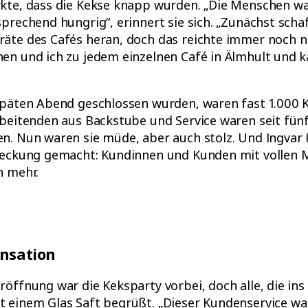
kte, dass die Kekse knapp wurden. „Die Menschen wa
prechend hungrig“, erinnert sie sich. „Zunächst schaf
te des Cafés heran, doch das reichte immer noch nic
en und ich zu jedem einzelnen Café in Älmhult und ka
späten Abend geschlossen wurden, waren fast 1.000 
rbeitenden aus Backstube und Service waren seit fü
n. Nun waren sie müde, aber auch stolz. Und Ingvar
deckung gemacht: Kundinnen und Kunden mit vollen 
n mehr.
ensation
öffnung war die Keksparty vorbei, doch alle, die ins
 einem Glas Saft begrüßt. „Dieser Kundenservice wa