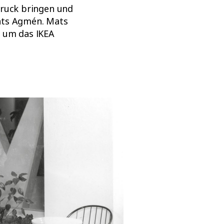
druck bringen und
Mats Agmén. Mats
m um das IKEA