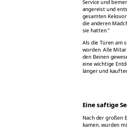
Service und bemer
angereist und ents
gesamten Keksvorrä
die anderen Mädch
sie hatten.“
Als die Türen am 
worden. Alle Mita
den Beinen gewese
eine wichtige Ent
länger und kaufte
Eine saftige S
Nach der großen Er
kamen, wurden mit