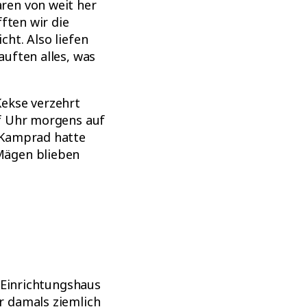
ren von weit her
ften wir die
ht. Also liefen
uften alles, was
Kekse verzehrt
nf Uhr morgens auf
 Kamprad hatte
Mägen blieben
 Einrichtungshaus
r damals ziemlich