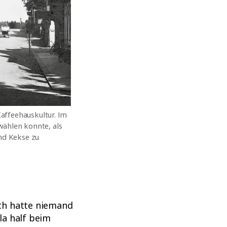
Kaffeehauskultur. Im
wählen konnte, als
und Kekse zu
ch hatte niemand
la half beim