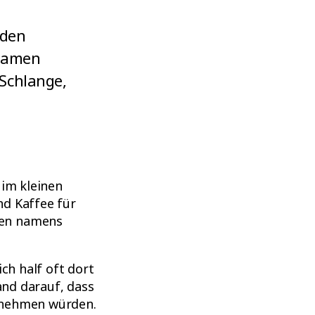
 den
rsamen
 Schlange,
 im kleinen
nd Kaffee für
men namens
ch half oft dort
and darauf, dass
n nehmen würden.