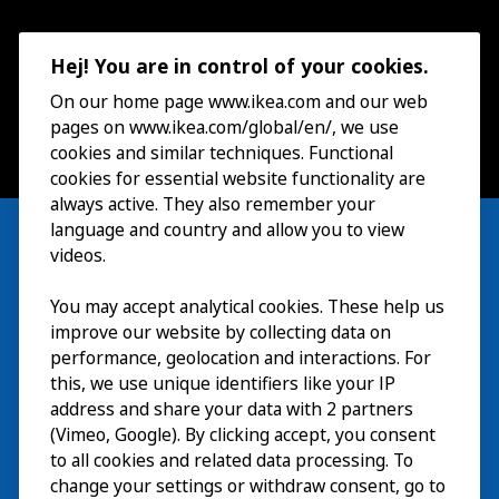
Hej! You are in control of your cookies.
On our home page www.ikea.com and our web
pages on www.ikea.com/global/en/, we use
cookies and similar techniques. Functional
cookies for essential website functionality are
always active. They also remember your
language and country and allow you to view
videos.
You may accept analytical cookies. These help us
Visita
improve our website by collecting data on
Explorar
performance, geolocation and interactions. For
this, we use unique identifiers like your IP
Actividades
EN
address and share your data with 2 partners
(Vimeo, Google). By clicking accept, you consent
Acerca de
EN
to all cookies and related data processing. To
change your settings or withdraw consent, go to