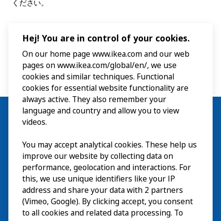
ください。
Hej! You are in control of your cookies.
On our home page www.ikea.com and our web
pages on www.ikea.com/global/en/, we use
cookies and similar techniques. Functional
cookies for essential website functionality are
always active. They also remember your
language and country and allow you to view
videos.
You may accept analytical cookies. These help us
ご利用案内
improve our website by collecting data on
探索
performance, geolocation and interactions. For
this, we use unique identifiers like your IP
最新情報
EN
address and share your data with 2 partners
(Vimeo, Google). By clicking accept, you consent
IKEA Museumについて
EN
to all cookies and related data processing. To