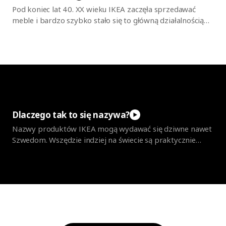
Pod koniec lat 40. XX wieku IKEA zaczęła sprzedawać
meble i bardzo szybko stało się to główną działalnością
firmy. Dzięki postrzeganiu wyzwań jako możliwości
wprowadzano wszelkiego rodzaju innowacje w obszarach
zakupów, finansów i dystrybucji. Fundamenty powstały już
w czasach, gdy Ingvar Kamprad prowadził z domu
sprzedaż piór wiecznych i fajek – ale siła i możliwości
kryjące się w luce między klientem a producentem tak
naprawdę objawiły się w pełni dopiero w latach 50.
Dlaczego tak to się
nazywa?
Nazwy produktów IKEA mogą wydawać się dziwne nawet
Szwedom. Wszędzie indziej na świecie są praktycznie
niezrozumiałe, ale zabawne! Dowiedz się, dlaczego
produkty IKEA mają tak dziwne nazwy, i poznaj
skomplikowane zasady ich nazywania. W tym szaleństwie
jest bowiem metoda.