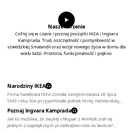
Nasze korzenie
Cofnij się w czasie i poznaj początki IKEA i Ingvara
Kamprada. Trud, oszczędność i pomysłowość w
szwedzkiej Smalandii oraz wizje nowego życia w domu dla
wielu ludzi. Prostota, funkcjonalność i piękno.
Narodziny
IKEA
Firma handlowa IKEA została zarejestrowana 28 lipca
1943 roku. Nie przypominała jednak firmy meblarskiej,
którą znamy dzisiaj. Na początku działalności Ingvar
Poznaj Ingvara
Kamprada
Kamprad importował wieczne pióra, zegarki i rajstopy,
Jak to możliwe, że zwykły chłopak z Älmhult stał się
zgłębiając tajniki handlu krok po kroku. Kiedy jednak
jednym z największych przedsiębiorców na świecie?
napotkał problemy związane z pozwoleniami na
Klasyczna smalandzka pomysłowość i upór to