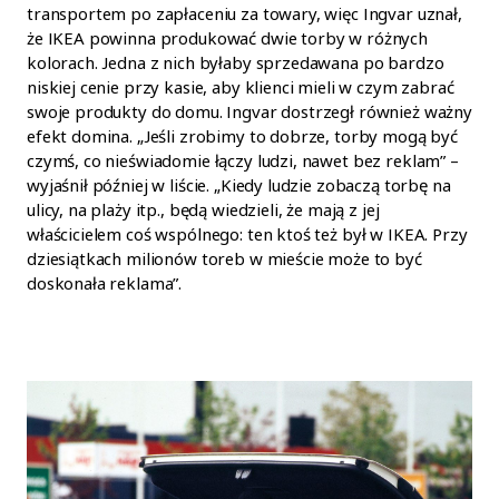
transportem po zapłaceniu za towary, więc Ingvar uznał,
że IKEA powinna produkować dwie torby w różnych
kolorach. Jedna z nich byłaby sprzedawana po bardzo
niskiej cenie przy kasie, aby klienci mieli w czym zabrać
swoje produkty do domu. Ingvar dostrzegł również ważny
efekt domina. „Jeśli zrobimy to dobrze, torby mogą być
czymś, co nieświadomie łączy ludzi, nawet bez reklam” –
wyjaśnił później w liście. „Kiedy ludzie zobaczą torbę na
ulicy, na plaży itp., będą wiedzieli, że mają z jej
właścicielem coś wspólnego: ten ktoś też był w IKEA. Przy
dziesiątkach milionów toreb w mieście może to być
doskonała reklama”.