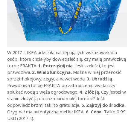
W 2017 r. IKEA udzieliła następujących wskazówek dla
osób, które chciałyby dowiedzieć się, czy mają prawdziwą
torbę FRAKTA:
1. Potrząśnij nią.
Jeśli szeleści, to jest
prawdziwa.
2. Wielofunkcyjna.
Można w niej przenosić
sprzęt hokejowy, cegły, a nawet wodę.
3. Ubrudź ją.
Prawdziwą torbę FRAKTA po zabrudzeniu wystarczy
spłukać wodą z węża ogrodowego.
4. Złóż ją.
Czy jesteś w
stanie złożyć ją do rozmiaru małej torebki? Jeśli
odpowiedź brzmi tak, to gratulacje.
5. Zajrzyj do środka.
Oryginał ma autentyczną metkę IKEA.
6. Cena.
Tylko 0,99
USD (2017 r.).