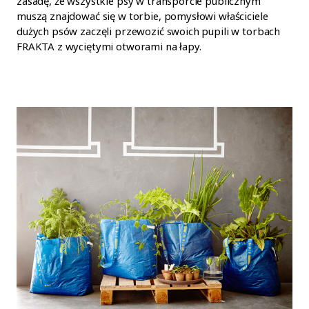
zasadę, że wszystkie psy w transporcie publicznym
muszą znajdować się w torbie, pomysłowi właściciele
dużych psów zaczęli przewozić swoich pupili w torbach
FRAKTA z wyciętymi otworami na łapy.