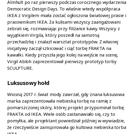
Älmhult po raz pierwszy podczas corocznego wydarzenia
Democratic Design Days. To właśnie wtedy współpraca
IKEA z Virgilem miała zostać ogłoszona światowej prasie i
pracownikom IKEA. Za kulisami wszyscy zaangażowani
zebrali się, rozmawiając przy filiżance kawy. Wszyscy z
wyjątkiem Virgila, który poszedł na samotną
przechadzkę i znalazł warsztat prototypów. Z własnej
inicjatywy zaczął szkicować i ciąć torbę FRAKTA na
kawałki. Kiedy przyszła jego kolej na wejście na scenę,
Virgil Abloh zaprezentował pierwszy prototyp torby
SCULPTURE.
Luksusowy hołd
Wiosną 2017 r. świat mody zawrzał, gdy znana luksusowa
marka zaprezentowała niebieską torbę na ramię z
pomarszczonej skóry, której projekt przypominał torbę
FRAKTA od IKEA. Wiele osób zastanawiało się, czy to
pomyłka, ale projektant powiedział później w wywiadzie,
że rzeczywiście zainspirowała go kultowa niebieska torba
IKEA.