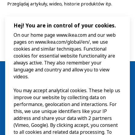
Przeglądaj artykuły, wideo, historie produktów itp.
Hej! You are in control of your cookies.
On our home page www.ikea.com and our web
pages on www.ikea.com/global/en/, we use
cookies and similar techniques. Functional
cookies for essential website functionality are
always active. They also remember your
language and country and allow you to view
videos.
You may accept analytical cookies. These help us
Wizyta
improve our website by collecting data on
Odkrywaj
performance, geolocation and interactions. For
this, we use unique identifiers like your IP
Bieżące wydarzenia
EN
address and share your data with 2 partners
(Vimeo, Google). By clicking accept, you consent
O nas
EN
to all cookies and related data processing. To