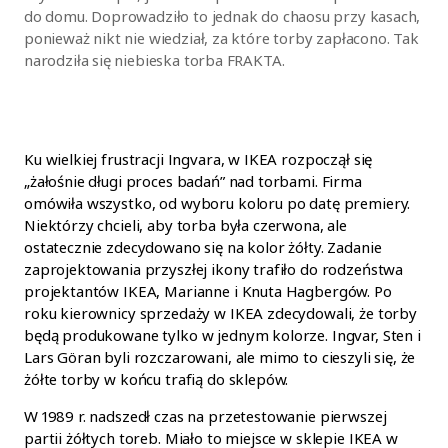
do domu. Doprowadziło to jednak do chaosu przy kasach,
ponieważ nikt nie wiedział, za które torby zapłacono. Tak
narodziła się niebieska torba FRAKTA.
Ku wielkiej frustracji Ingvara, w IKEA rozpoczął się
„żałośnie długi proces badań” nad torbami. Firma
omówiła wszystko, od wyboru koloru po datę premiery.
Niektórzy chcieli, aby torba była czerwona, ale
ostatecznie zdecydowano się na kolor żółty. Zadanie
zaprojektowania przyszłej ikony trafiło do rodzeństwa
projektantów IKEA, Marianne i Knuta Hagbergów. Po
roku kierownicy sprzedaży w IKEA zdecydowali, że torby
będą produkowane tylko w jednym kolorze. Ingvar, Sten i
Lars Göran byli rozczarowani, ale mimo to cieszyli się, że
żółte torby w końcu trafią do sklepów.
W 1989 r. nadszedł czas na przetestowanie pierwszej
partii żółtych toreb. Miało to miejsce w sklepie IKEA w