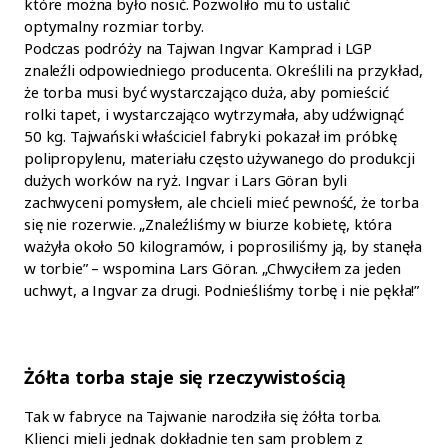
które można było nosić. Pozwoliło mu to ustalić
optymalny rozmiar torby.
Podczas podróży na Tajwan Ingvar Kamprad i LGP
znaleźli odpowiedniego producenta. Określili na przykład,
że torba musi być wystarczająco duża, aby pomieścić
rolki tapet, i wystarczająco wytrzymała, aby udźwignąć
50 kg. Tajwański właściciel fabryki pokazał im próbkę
polipropylenu, materiału często używanego do produkcji
dużych worków na ryż. Ingvar i Lars Göran byli
zachwyceni pomysłem, ale chcieli mieć pewność, że torba
się nie rozerwie. „Znaleźliśmy w biurze kobietę, która
ważyła około 50 kilogramów, i poprosiliśmy ją, by stanęła
w torbie” – wspomina Lars Göran. „Chwyciłem za jeden
uchwyt, a Ingvar za drugi. Podnieśliśmy torbę i nie pękła!”
Żółta torba staje się rzeczywistością
Tak w fabryce na Tajwanie narodziła się żółta torba.
Klienci mieli jednak dokładnie ten sam problem z