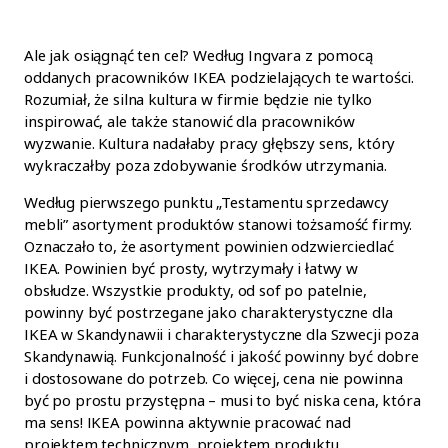
Ale jak osiągnąć ten cel? Według Ingvara z pomocą
oddanych pracowników IKEA podzielających te wartości.
Rozumiał, że silna kultura w firmie będzie nie tylko
inspirować, ale także stanowić dla pracowników
wyzwanie. Kultura nadałaby pracy głębszy sens, który
wykraczałby poza zdobywanie środków utrzymania.
Według pierwszego punktu „Testamentu sprzedawcy
mebli” asortyment produktów stanowi tożsamość firmy.
Oznaczało to, że asortyment powinien odzwierciedlać
IKEA. Powinien być prosty, wytrzymały i łatwy w
obsłudze. Wszystkie produkty, od sof po patelnie,
powinny być postrzegane jako charakterystyczne dla
IKEA w Skandynawii i charakterystyczne dla Szwecji poza
Skandynawią. Funkcjonalność i jakość powinny być dobre
i dostosowane do potrzeb. Co więcej, cena nie powinna
być po prostu przystępna – musi to być niska cena, która
ma sens! IKEA powinna aktywnie pracować nad
projektem technicznym, projektem produktu,