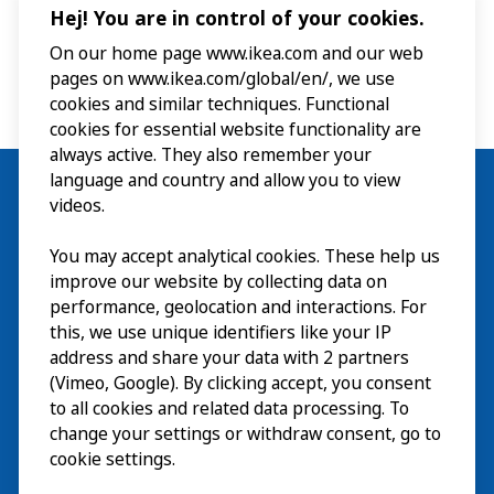
Hej! You are in control of your cookies.
On our home page www.ikea.com and our web
pages on www.ikea.com/global/en/, we use
cookies and similar techniques. Functional
cookies for essential website functionality are
always active. They also remember your
language and country and allow you to view
videos.
You may accept analytical cookies. These help us
Wizyta
improve our website by collecting data on
Odkrywaj
performance, geolocation and interactions. For
this, we use unique identifiers like your IP
Bieżące wydarzenia
EN
address and share your data with 2 partners
(Vimeo, Google). By clicking accept, you consent
O nas
EN
to all cookies and related data processing. To
change your settings or withdraw consent, go to
cookie settings.