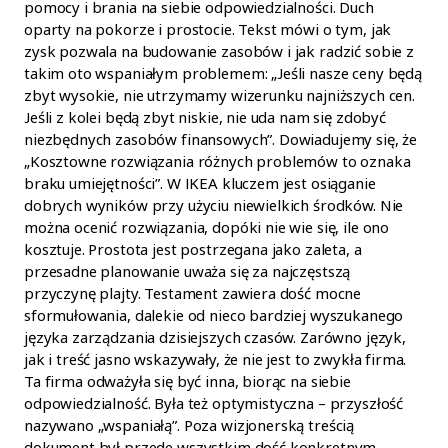
pomocy i brania na siebie odpowiedzialności. Duch
oparty na pokorze i prostocie. Tekst mówi o tym, jak
zysk pozwala na budowanie zasobów i jak radzić sobie z
takim oto wspaniałym problemem: „Jeśli nasze ceny będą
zbyt wysokie, nie utrzymamy wizerunku najniższych cen.
Jeśli z kolei będą zbyt niskie, nie uda nam się zdobyć
niezbędnych zasobów finansowych”. Dowiadujemy się, że
„Kosztowne rozwiązania różnych problemów to oznaka
braku umiejętności”. W IKEA kluczem jest osiąganie
dobrych wyników przy użyciu niewielkich środków. Nie
można ocenić rozwiązania, dopóki nie wie się, ile ono
kosztuje. Prostota jest postrzegana jako zaleta, a
przesadne planowanie uważa się za najczęstszą
przyczynę plajty. Testament zawiera dość mocne
sformułowania, dalekie od nieco bardziej wyszukanego
języka zarządzania dzisiejszych czasów. Zarówno język,
jak i treść jasno wskazywały, że nie jest to zwykła firma.
Ta firma odważyła się być inna, biorąc na siebie
odpowiedzialność. Była też optymistyczna – przyszłość
nazywano „wspaniałą”. Poza wizjonerską treścią
dokument był przede wszystkim dość konkretnym