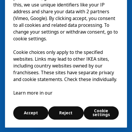
this, we use unique identifiers like your IP
Actividades
EN
address and share your data with 2 partners
(Vimeo, Google). By clicking accept, you consent
Acerca de
EN
to all cookies and related data processing. To
change your settings or withdraw consent, go to
cookie settings.
Cookie choices only apply to the specified
websites. Links may lead to other IKEA sites,
including country websites owned by our
franchisees. These sites have separate privacy
and cookie statements. Check these individually.
Español
Learn more in our
© Inter IKEA Systems B.V. 2026
Cookie
Accept
Reject
Cookie settings
settings
Explorar
Buscar